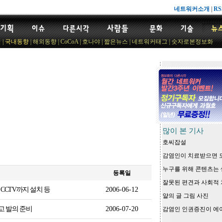
네트워커소개
|
RS
기
|
국내동향
|
해외동향
|
CoCoA
|
호나야
|
짧은뉴스
|
네트워커태그
|
숫자로본정보화
많이 본 기사
호씨잡설
감염인이 치료받으면 
누구를 위해 콘텐츠는 생
등록일
잘못된 편견과 사회적 
CCTV까지 설치 등
2006-06-12
얄의 글 그림 사진
고 발의 준비
2006-07-20
감염인 인권증진이 에