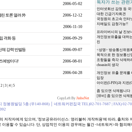
독자가 쓰는 관련
2006-05-02
인터넷회선 감청 등 국
대한 긴급기자회견
린 토론 열려 外
2006-12-12
국정원의 초고속 인터넷
지메일도 감청가능!!
2006-11-10
프라이버시의 날 진보
개인정보유출을 대하는
립 격화 등
2006-09-29
진
단체 강력 반발등
2006-09-07
<성명> 방송통신위원
목적으로 한 정보통신
조항들을 즉각 삭제하라
이즈예방이다!
2006-08-01
choasin의 생각
2006-04-28
개인정보 유출 문제를 
입장
아이핀(I-PIN)과 지핀(G
|
2
|
3
|
4
|
5
좀 있으면 삭제됩니다
[뮤비] 좀 있으면 삭
CopyLeft By
JinboNet
원빌딩 5층 (우140-868) │ 네트워커편집국 TEL)02-701-7687 | FAX) 02-701
092
 저작자에게 있으며, '정보공유라이선스: 영리불허·개작허용'에 따라, 출처와 
 이용할 수 있습니다. 단, 상업적인 이용의 경우에는 월간 <네트워커>와 협의해