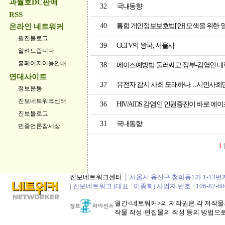
과월호DC판매
32
국내동향
RSS
40
통합 개인정보보호법[안] 모색을 위한 열
온라인 네트워커
필진블로그
39
CCTV의 왕국, 서울시
알려드립니다
홈페이지이용안내
38
에이즈예방법 둘러싸고 정부-감염인 대
연대사이트
37
유전자 감시 사회 도래하나…시민사회
정보운동
진보네트워크센터
36
HIV/AIDS 감염인 인권증진이 바로 에
진보블로그
31
국내동향
민중언론참세상
1
진보네트워크센터
│ 서울시 용산구 청파동1가 1-13번지 정봉
| 진보네트워크 (대표 : 이종회) 사업자 번호 : 106-82-60
월간<네트워커>의 저작권은 각 저작물의
작물 작성·편집물의 작성 등의 방법으로