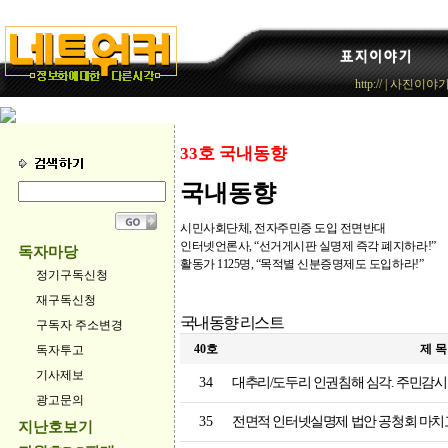
http://
|
사진이야
33호 국내동향
국내동향
시민사회단체, 전자주민증 도입 전면반대
인터넷언론사, “선거게시판 실명제 즉각 폐지하라!”
독자마당
활동가 1125명, “목적별 신분증명제도 도입하라!”
정기구독신청
재구독신청
국내동향 리스트
구독자 주소변경
40호
제 목
독자투고
기사제보
34
대추리/도두리 인권침해 심각. 주민감시 
광고문의
35
전면적 인터넷실명제 법안 공청회 마치
지난호보기