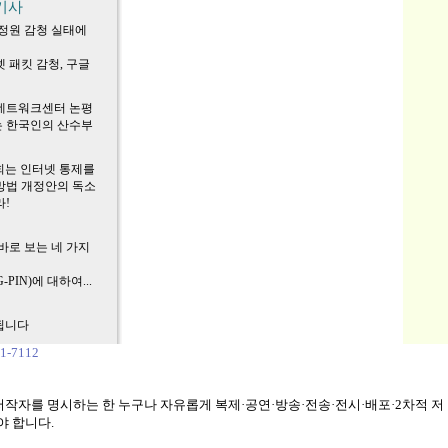
기사
정원 감청 실태에
 패킷 감청, 구글
네트워크센터 논평
 한국인의 산수부
회는 인터넷 통제를
망법 개정안의 독소
!
바로 보는 네 가지
-PIN)에 대하여...
제됩니다
-7112
저작자를 명시하는 한 누구나 자유롭게 복제·공연·방송·전송·전시·배포·2차적 저
야 합니다.