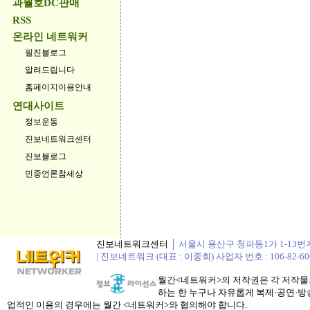
과월호DC판매
RSS
온라인 네트워커
필진블로그
알려드립니다
홈페이지이용안내
연대사이트
정보운동
진보네트워크센터
진보블로그
민중언론참세상
진보네트워크센터
│ 서울시 용산구 청파동1가 1-13번지 정봉
| 진보네트워크 (대표 : 이종회) 사업자 번호 : 106-82-60
월간<네트워커>의 저작권은 각 저작물의
하는 한 누구나 자유롭게 복제·공연·방송
업적인 이용의 경우에는 월간 <네트워커>와 협의해야 합니다.