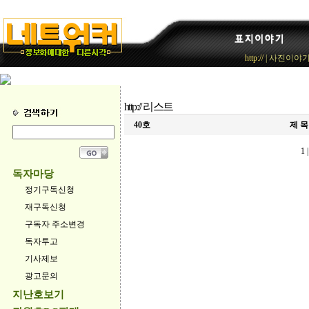
http://
|
사진이야
http:// 리스트
40호
제 목
1
독자마당
정기구독신청
재구독신청
구독자 주소변경
독자투고
기사제보
광고문의
지난호보기