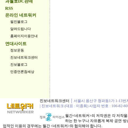
과월호DC판매
RSS
온라인 네트워커
필진블로그
알려드립니다
홈페이지이용안내
연대사이트
정보운동
진보네트워크센터
진보블로그
민중언론참세상
진보네트워크센터
│ 서울시 용산구 청파동1가 1-13번지 정봉
| 진보네트워크 (대표 : 이종회) 사업자 번호 : 106-82-60
월간<네트워커>의 저작권은 각 저작물의
하는 한 누구나 자유롭게 복제·공연·방송
업적인 이용의 경우에는 월간 <네트워커>와 협의해야 합니다.