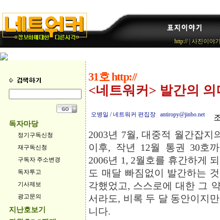
http://
|
사진이야
31호 http://
<네트워커> 발간의 의미
오병일 / 네트워커 편집장 antiropy@jinbo.net
조
독자마당
2003년 7월, 대중적 월간잡
정기구독신청
이후, 작년 12월 통권 30
재구독신청
2006년 1, 2월호를 휴간하게
구독자 주소변경
도 매달 빠짐없이 발간하는 
독자투고
각했었고, 스스로에 대한 그 
기사제보
광고문의
서라도, 비록 두 달 동안이지
지난호보기
니다.