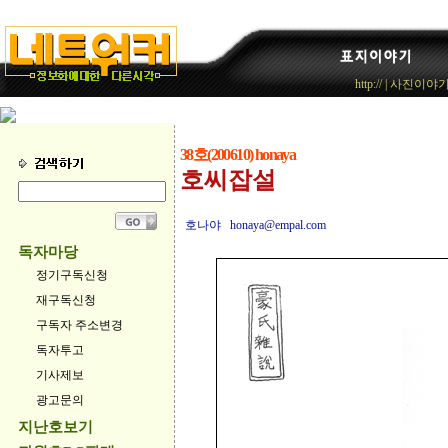
http://
|
사진이야
38호(200610) honaya
호씨잡설
호나야 honaya@empal.com
독자마당
정기구독신청
재구독신청
구독자 주소변경
독자투고
기사제보
광고문의
지난호보기