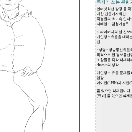
독자가 쓰는 관련
인터넷회선 감청 등 국
대한 긴급기자회견
국정원의 초고속 인터넷
지메일도 감청가능!!
프라이버시의 날 진보
개인정보유출을 대하는
진
<성명> 방송통신위원
목적으로 한 정보통신
조항들을 즉각 삭제하라
choasin의 생각
개인정보 유출 문제를 
입장
아이핀(I-PIN)과 지핀(G
좀 있으면 삭제됩니다
[뮤비] 좀 있으면 삭