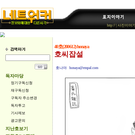
http://
|
사진이야
40호(200612) honaya
호씨잡설
호나야 honaya@empal.com
독자마당
정기구독신청
재구독신청
구독자 주소변경
독자투고
기사제보
광고문의
지난호보기