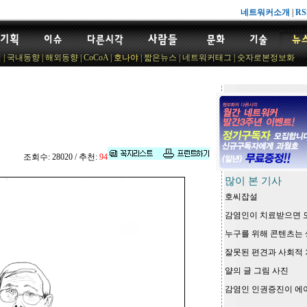
네트워커소개
|
RS
기
|
국내동향
|
해외동향
|
CoCoA
|
호나야
|
짧은뉴스
|
네트워커태그
|
숫자로본정보화
조회수: 28020 / 추천:
94
많이 본 기사
호씨잡설
감염인이 치료받으면 
누구를 위해 콘텐츠는 생
잘못된 편견과 사회적 
얄의 글 그림 사진
감염인 인권증진이 에