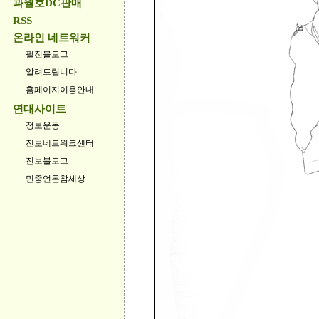
과월호DC판매
RSS
온라인 네트워커
필진블로그
알려드립니다
홈페이지이용안내
연대사이트
정보운동
진보네트워크센터
진보블로그
민중언론참세상