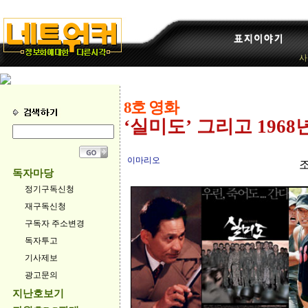
사
8호 영화
‘실미도’ 그리고 1968년.
이마리오
조
독자마당
정기구독신청
재구독신청
구독자 주소변경
독자투고
기사제보
광고문의
지난호보기