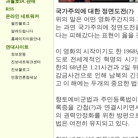
과월호DC판매
RSS
국가주의에 대한 정면도전(?)
온라인 네트워커
위의 말은 어떤 영화주간지의 
필진블로그
는 과연 국가주의에 정면도전
알려드립니다
다는 피해갔다는 표현이 옳을 것
홈페이지이용안내
연대사이트
이 영화의 시작이기도 한 1968
정보운동
도로 전세계적인 혁명의 시기
진보네트워크센터
한의 68년은 1.21사건과 2
진보블로그
감금사건으로 인해 남북의 긴
민중언론참세상
고 이 해에는 두개의 중요한 
향토예비군법과 주민등록법이
록증을 간첩(?)과 연결시키면
의 권력안정화를 위한 방편으로
법은 여전히 유지되고 있다.