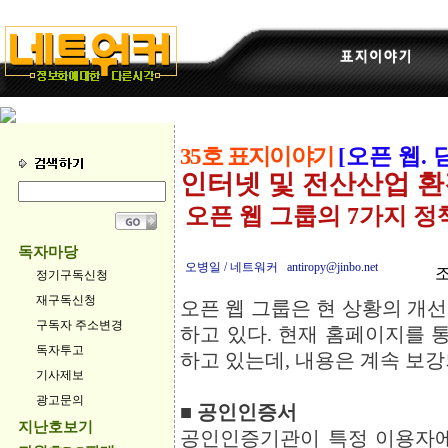
35호 표지이야기
[오픈 웹.
인터넷 및 전산산업 환
오픈 웹 그룹의 7가지 정
독자마당
오병일 / 네트워커 antiropy@jinbo.net
조
정기구독신청
재구독신청
오픈 웹 그룹은 현 상황의 개
구독자 주소변경
하고 있다. 현재 홈페이지를 
독자투고
하고 있는데, 내용은 계속 보
기사제보
광고문의
■ 공인인증서
지난호보기
공인인증기관이 특정 이용자에