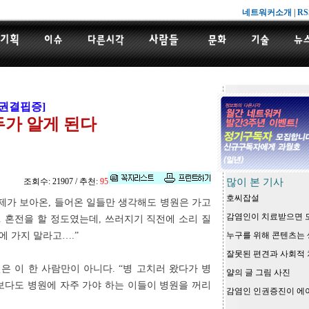
네트워커소개
|
RS
인권결핍증]
가 알게 된다
조회수: 21907 / 추천:
95
많이 본 기사
호씨잡설
 제가 보아온, 들어온 일들만 생각해도 병원은 가고
감염인이 치료받으면 
. 혼전을 할 정도였는데, 쓰러지기 직전에 소리 질
에 가지 말라고….”
누구를 위해 콘텐츠는 생
잘못된 편견과 사회적 
인은 이 한 사람만이 아니다. “병 고치러 왔다가 병
얄의 글 그림 사진
구보다도 병원에 자주 가야 하는 이들이 병원을 꺼리
감염인 인권증진이 에