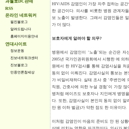
과월호DC판매
HIV/AIDS 감염인이 가장 자주 접하는 
RSS
한 공간이다. 의사를 비롯한 병원 관계자
온라인 네트워커
보 노출이 발생한다. 그래서 감염인들은 
필진블로그
가 더 많다.
알려드립니다
홈페이지이용안내
보호자에게 알려야 할 의무?
연대사이트
정보운동
병원에서 감염인이 ‘노출’되는 순간은 자신
진보네트워크센터
2005년 국가인권위원회에서 시행한
에 의하
진보블로그
원에서 한 HIV검사를 통해 감염사실을 처
민중언론참세상
동의 없이 이뤄진다. 감염사실의 통보는 본
가 비일비재하다. 실태 조사 중 ‘주변인에 
직원, 간호사에 의한 누설 경험’이 가장 
병처럼 에이즈도 보호자나 지인에게 병명을
다. 또한, 감염사실이 본인의 동의 없이 알려
만 원 이하 벌금)가 약한 점도 한 이유이다.
이처럼 감염인이 마음의 준비도 안 된 상
삶에 끼치는 영향은 파괴적이다. 의사가 본