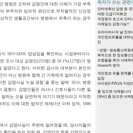
독자가 쓰는 관련
공간인 병원은 오히려 감염인에 대한 이해가 가장 부족
인터넷회선 감청 등 국
들의 부주의와 임의적 판단으로 무차별적인 신상정
대한 긴급기자회견
일상적인 생활공간보다 병원에서 위축이 되는 경우
국정원의 초고속 인터넷
지메일도 감청가능!!
프라이버시의 날 진보
개인정보유출을 대하는
진
<성명> 방송통신위원
이 HIV/AIDS 양성임을 확인하는 시점부터이다.
목적으로 한 정보통신
조항들을 즉각 삭제하라
면 조사 대상 감염인(255명) 중 50.1%(127명)가 병
choasin의 생각
음 알았다고 한다. 이러한 검사의 대부분이 본인의
개인정보 유출 문제를 
인이 아닌 병원에 함께 간 가족에게 알려지는 경우
입장
의한 감염사실 누설 경험’을 묻는 말에 ‘의사, 병원
아이핀(I-PIN)과 지핀(G
많이 꼽혔다. 감염인들은 의사나 간호사들이 다른 질
좀 있으면 삭제됩니다
 말하는 것을 당연하게 여기기 때문이라고 지적한
[뮤비] 좀 있으면 삭
져도 이에 대한 법적인 제재(1년 이하 징역, 1000
황에서 감염사실이 주변에 알려졌을 때, 당사자들의
인 확인을 하지 않은 채, 감염인의 형을 감염인으로