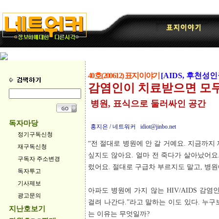
40호(200612) 표지이야기
[AIDS, 후천성
감염인이 치료받으면 모두
병원, 표식으로 둘러싸인 공간
독자마당
홍지은 / 네트워커 idiot@jinbo.net
정기구독신청
“전 절대로 병원에 안 갈 거예요. 지금까지
재구독신청
싶지도 않아요. 얼마 전 죽다가 살아났어요
구독자 주소변경
렀어요. 절대로 구급차 부르지도 말고, 병원
독자투고
기사제보
아파도 병원에 가지 않는 HIV/AIDS 감염
광고문의
걸려 나간다.”라고 말하는 이도 있다. 누
지난호보기
는 이유는 무엇일까?