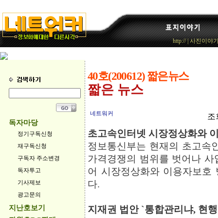
http://
|
사진이야
40호(200612) 짧은뉴스
짧은 뉴스
네트워커
조회
독자마당
초고속인터넷 시장정상화와 이용
정기구독신청
정보통신부는 현재의 초고속
재구독신청
가격경쟁의 범위를 벗어나 사
구독자 주소변경
어 시장정상화와 이용자보호 
독자투고
다.
기사제보
광고문의
지난호보기
지재권 법안 `통합관리냐, 현행유지