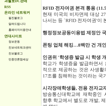
과월호DC판매
RSS
RFID 전자여권 본격 통용 (11.5
온라인 네트워커
현재 미국의 비자면제 대상 2
필진블로그
나서는 등 `RFID 전자여권'
알려드립니다
홈페이지이용안내
행정정보공동이용법 제정안 국무회
연대사이트
정보운동
폰팅 업체 해킹…8백만 건 개인정보
진보네트워크센터
진보블로그
인권위 '학생증 발급 시 학생 개인
민중언론참세상
학교가 학생증을 발급하면서 
적으로 제공하는 것은 사생활
17조를 침해하는 것이라는 국
시각장애학생들, 전용 전자교재로 
방송통신대학교에 재학중인 시
향후 학교에서 별도로 개발, 