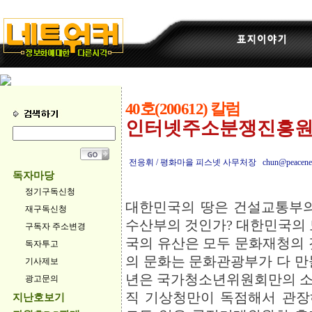
40호(200612) 칼럼
인터넷주소분쟁진흥원
전응휘 / 평화마을 피스넷 사무처장 chun@peacenet.o
독자마당
정기구독신청
대한민국의 땅은 건설교통부의
재구독신청
수산부의 것인가? 대한민국의 
구독자 주소변경
국의 유산은 모두 문화재청의 
독자투고
의 문화는 문화관광부가 다 만
기사제보
년은 국가청소년위원회만의 소
광고문의
직 기상청만이 독점해서 관장
지난호보기