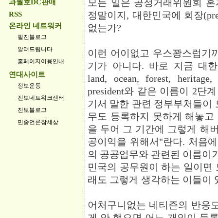
모든 일은 공정거래위원회 혼자
과월호DC판매
정말이지, 대한민국에 회장(pre
RSS
온라인 네트워커
없는가?
필진블로그
알려드립니다
이런 어이없고 우스꽝스럽기까
홈페이지이용안내
기가 아니다. 바로 지금 대
연대사이트
land, ocean, forest, heritage,
정보운동
president와 같은 이름이 2단계
진보네트워크센터
기서 말한 관련 정부부처들이 
진보블로그
무도 등록하지 못하게 해놓고
민중언론참세상
을 두어 그 기간에 그렇게 해버
공이익을 위해서"란다. 처음에
의 공공업무와 관련된 이름이기
민국의 공무원이 하는 일이면 
래도 그렇게 생각하는 이들이 있
어처구니없는 네티즌의 반응도 
게 안 했으면 어느 개인이 등