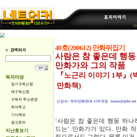
사
40호(200612) 만화뒤집기
사람은 참 좋은데 행동
만화가와 그의 작품
『노근리 이야기 1부』(박
독자마당
만화책)
정기구독신청
재구독신청
구독자 주소변경
신성식 / 우리만화연대 사무국장 toonor@jinbo.net
독자투고
기사제보
‘사람은 참 좋은데 행동 하나
광고문의
드는’ 만화가가 있다. 만화 
지난호보기
적으로서도 그렇다. 물론 이건