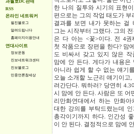
과월호DC판매
한 나의 질투와 시기의 표현이
RSS
편으로는 그의 작업 태도가 부
온라인 네트워커
결과를 보면 내가 못하는 걸 
필진블로그
그는 시작부터 그랬다. 그의 
알려드립니다
은 다 아는 <꽃>이다. 전 4
홈페이지이용안내
첫 작품으로 장편을 한다? 맘에
연대사이트
정보운동
도 비싸서 갖고 있지 않은 작
진보네트워크센터
맘에 안 든다. 게다가 내용은
진보블로그
아니라 쉽게 할 수 없는 얘기를
민중언론참세상
오늘 소개할 노근리 얘기이고,
려간단다. 뭐하러? 당연히 4.3이
시 맘에 안 든다. 사람은 또 어
리만화연대에서 하는 만화아
대한 강의를 부탁드렸는데 인기
총각이기까지 하다. 인간성 좋
이 안 된다. 결정적으로 맘에 