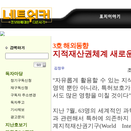
3호 해외동향
지적재산권체계 새로운
김정우
조
독자마당
"자유롭게 활용할 수 있는 지식
정기구독신청
영역 뿐만 아니라, 특허보호
재구독신청
서도 많은 영향을 미칠 것이다"
구독자 주소변경
독자투고
지난 7월, 63명의 세계적인
기사제보
광고문의
과 관련해서 특허에 의존하지
지난호보기
계지적재산권기구(World Intellec