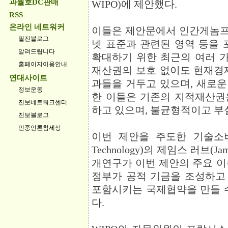
과월호DC판매
WIPO)에 제안했다.
RSS
온라인 네트워커
이들은 제안문에서 인간게놈프
필진블로그
넷 표준과 관련된 영역 등을 포함한
알려드립니다
확대하기 위한 최근의 여러 
홈페이지이용안내
재산권의 보호 없이도 현재경
연대사이트
과들을 거두고 있으며, 새로운
정보운동
한 이들은 기존의 지적재산권
진보네트워크센터
하고 있으며, 불균형적이고 부
진보블로그
민중언론참세상
이번 제안을 주도한 기술소비자프로
Technology)의 제임스 러브(J
개연구가 이번 제안의 주요 이
정부가 공적 기금을 조성하고
포함시키는 국제협약을 만들 
다.