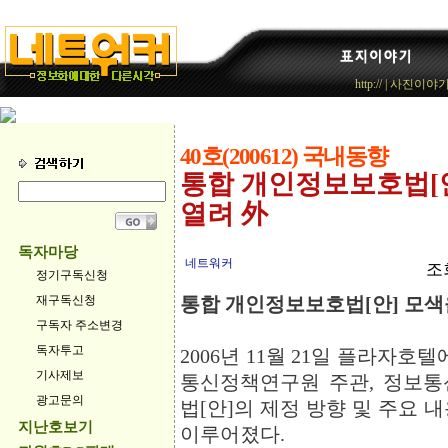
http://
|
사진이야
40호(200612) 국내동향
통합 개인정보보호법[안
열려 外
독자마당
네트워커
조회
정기구독신청
재구독신청
통합 개인정보보호법[안] 모색
구독자 주소변경
독자투고
2006년 11월 21일 플라자
기사제보
통신정책연구원 주관, 정보통
광고문의
법[안]의 제정 방향 및 주요 
지난호보기
이루어졌다.