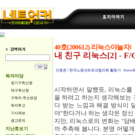
40호(200612) 리눅스야놀자!
내 친구 리눅스[2] - 
인동준 / 한국노동네트워크협의회 활동가 fosswithyo
독자마당
정기구독신청
시작하면서 말했듯, 리눅스를
재구독신청
을 하려고 하는지 생각해보는 
구독자 주소변경
다 받는 느낌과 해결 방식이 
독자투고
야"한다거나 하는 생각은 정신
기사제보
지만, 리눅스로의 변화는 "담배
광고문의
까 추측해 봅니다. 분명 어떻
지난호보기