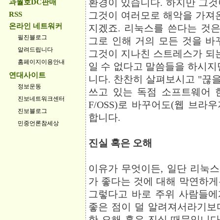
환경이 있습니다. 하지만 그것
과월호DC판매
그것이 여러모로 해악을 가져온
RSS
온라인 네트워커
지겠죠. 리눅스를 쓴다는 것은
필진블로그
그로 인해 거의 모든 것을 바
알려드립니다
그것이 지나친 스트레스가 되는
홈페이지이용안내
일 수 없다고 말씀들을 하시지
연대사이트
니다. 찬찬히 살펴보시고 "끊을 
정보운동
쓰고 있는 독점 소프트웨어 
진보네트워크센터
F/OSS)로 바꾸어도(웹 브
진보블로그
합니다.
민중언론참세상
진실 혹은 오해
이유가 무엇이든, 일단 리눅스에
가 좋다는 것에 대해 막연하게
그렇다고 바로 주위 사람들에게
좋은 점이 덜 알려져서라기보다는
한 오해 혹은 진실 때문입니다